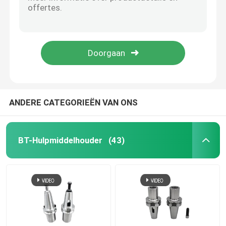
CNC AT3 BT Gereedschapsholder BT40 Schank Combi Shell End Mill Arbor
AT3 BT Gereedschapsholder BT50 Gereedschapsholder Shell End Mill Arbor HRC55 Hardheid
NT-Hulpmiddelhouder
BT40-MTA2-60 CNC-gereedschapsholder Morse-taper-sank G2.5 freesgereedschapsholder
MTA3 Morse Taper Holder BT50 Morse Taper Drill Chuck Adapter
CATE Tool Holder
CNC BT-gereedschapsholder BT30 BT40 BT50 boormachine Chuck Arbor verbindingsstaaf
HSK-Hulpmiddelhouder
ANDERE CATEGORIEËN VAN ONS
Spoedeisende Hulp Collet
BT-Hulpmiddelhouder
(43)
Moersleutelmoersleutel
CNC Trekkrachtnagel
Draaiend Centrum