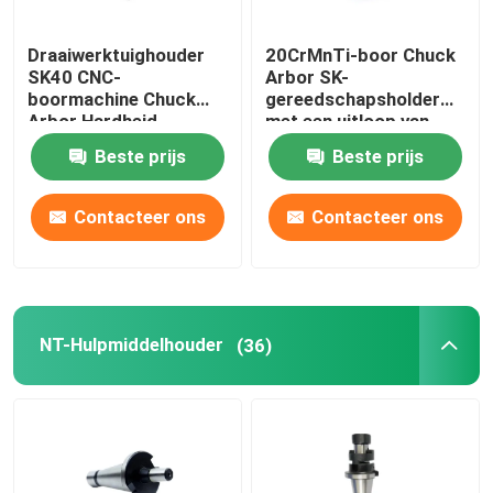
Draaiwerktuighouder
20CrMnTi-boor Chuck
SK40 CNC-
Arbor SK-
boormachine Chuck
gereedschapsholder
Arbor Hardheid
met een uitloop van
HRC58-62
minder dan 0,005 mm
Beste prijs
Beste prijs
Contacteer ons
Contacteer ons
NT-Hulpmiddelhouder
(36)