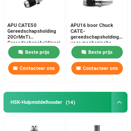
APU CATE50
APU16 boor Chuck
Gereedschapsholding
CATE-
20CrMnTi
gereedschapsholding
Gereedschapsholdingsinrichtingen
voor mechanische
In CNC-machines
spindels en
Beste prijs
Beste prijs
snijgereedschappen
Contacteer ons
Contacteer ons
HSK-Hulpmiddelhouder
(14)