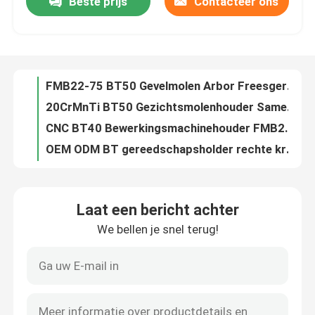
Beste prijs
Contacteer ons
FMB22-75 BT50 Gevelmolen Arbor Freesgereedschaphouder Voor CNC-machine-snijdmachine
20CrMnTi BT50 Gezichtsmolenhouder Samenwerken Met Messen Schotel Gereedschap Handle CNC Chuck
Over ons
CNC BT40 Bewerkingsmachinehouder FMB22-45 Werktuighouder
OEM ODM BT gereedschapsholder rechte krachtophanger Chuck Clamping Tool
Fabrieksreis
Rechte kracht freesmachine BT gereedschapsholding BT40 freeskraan Chuck
BT50-C32-105 Gereedschapsholding voor houtmachines
Kwaliteitscontrole
Door koelmiddel BT Sank BT40 Gereedschapsholder Fressring Collet Chuck Set 20CrMnTi
BT40 APU13-105 BT Gereedschapsholder Sleutelloze boor Chuck 13mm Clamping Range Drill Chuck
BT40-APU16-110 CNC-boorkolf Chuck-gereedschapsholder BT geïntegreerde boorkolven
Neem contact met ons op
Sleutelloze boor Chuck BT-gereedschapsholding BT40 APU13-105/130 Voor CNC-freesmachine
Laat een bericht achter
BT1 BT2 BT3 BT4 BT4 BT5 BT5 BT5 BT5 BT5 BT5 BT5 BT5 BT5 BT5 BT5 BT5 BT5 BT5 BT5 BT5 BT5 BT5 BT5 BT5 BT5 BT5 BT5 BT5 BT5 BT5 BT5 BT5 BT5 BT5 BT5 BT5 BT5 BT5 BT5 BT5 BT5 BT5 BT5 BT5 BT5 BT5 BT5 BT5 BT5 BT5 BT5 BT5 BT5 BT5 BT5 BT5 BT5 BT5 BT5 BT5 BT5 BT5 BT5 BT5 BT5 BT5 BT5 BT5 BT5 BT5 BT5 BT5 BT5 BT5 BT5 BT5 BT5 BT5
Verzoek om een Citaat
We bellen je snel terug!
BT210- BT210- BT210- BT210- BT210- BT210- BT210- BT210- BT210- BT210- BT210- BT210- BT210- BT210- BT210- BT210- BT210- BT210- BT210- BT210- BT210- BT210- BT210- BT210- BT210- BT210- BT210- BT210- BT210- BT210- BT210- BT210- BT210- BT210- BT210- BT210- BT210- BT210- BT210- BT210- BT210- BT210- BT210- BT210- BT210- BT210- BT210- BT210- BT210- BT210- BT210- BT210- BT210- BT210- BT210- BT210- BT210- BT210- BT210- BT210- BT210- BT212
BT50-OZ25-90 CNC-gereedschapsholder voor zware snijmachine
BT-Hulpmiddelhouder
Draaibank Chuck BT40 OZ BT Gereedschapsholding CNC Draaibankgereedschapsholding
BT40-SEMC22-50 Shell End Mill Arbor Milling Cutter Holder Hoogwaardige precisie
SK-Hulpmiddelhouder