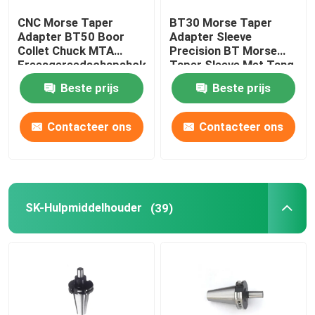
CNC Morse Taper
BT30 Morse Taper
boorklem
Adapter BT50 Boor
Adapter Sleeve
Collet Chuck MTA
Precision BT Morse
Freesgereedschapsholding
Taper Sleeve Met Tang
Het vastklemmen Noten
Beste prijs
Beste prijs
Contacteer ons
Contacteer ons
SK-Hulpmiddelhouder
(39)