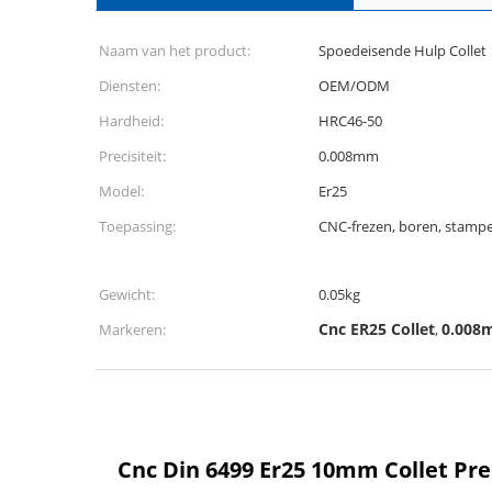
Naam van het product:
Spoedeisende Hulp Collet
Diensten:
OEM/ODM
Hardheid:
HRC46-50
Precisiteit:
0.008mm
Model:
Er25
Toepassing:
CNC-frezen, boren, stampen
Gewicht:
0.05kg
Cnc ER25 Collet
0.008m
Markeren:
,
Cnc Din 6499 Er25 10mm Collet Pre