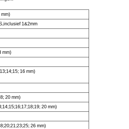
5 mm)
S,inclusief 1&2mm
13 mm)
;13;14;15; 16 mm)
18; 20 mm)
3;14;15;16;17;18;19; 20 mm)
18;20;21;23;25; 26 mm)