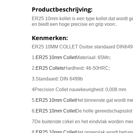
Productbeschrijving:
ER25 10mm kollet is een type kollet dat wordt
c.
en biedt een hoge precisie en grip voor
Kenmerken:
ER25 10MM COLLET Duitse standaard DIN6499ER
1.
ER25 10mm Collet
Materiaal: 65Mn;
2.
ER25 Collets
Hardheid: 46-50HRC;
3.Standaard: DIN 6499b
4Precision Collet nauwkeurigheid: 0,008 mm
5.
ER25 10mm Collet
Het binnenste gat wordt me
6.
ER25 10mm Collet
De holle gereedschapsslot 
7De buitenste cirkel en het eindvlak worden mee
8.
ER25 10mm Collet
Het oppervlak wordt behand