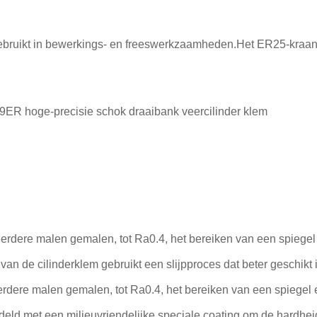
 gebruikt in bewerkings- en freeswerkzaamheden.Het ER25-kra
 hoge-precisie schok draaibank veercilinder klem
erdere malen gemalen, tot Ra0.4, het bereiken van een spiegel 
van de cilinderklem gebruikt een slijpproces dat beter geschik
rdere malen gemalen, tot Ra0.4, het bereiken van een spiegel e
eld met een milieuvriendelijke speciale coating om de hardheid 