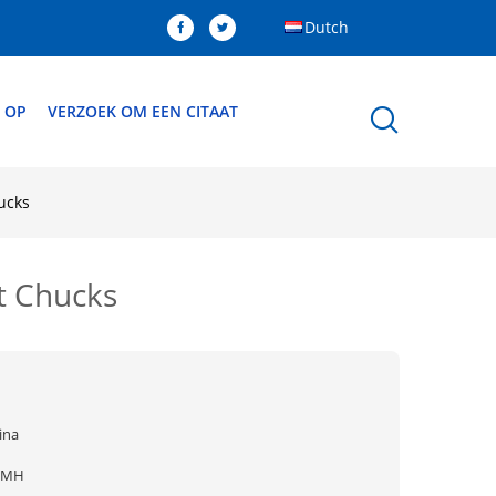
Dutch
 OP
VERZOEK OM EEN CITAAT
ucks
t Chucks
ina
FMH