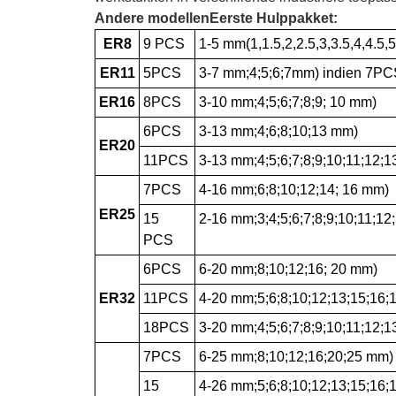
Andere modellen
Eerste Hulppakket:
ER8
9 PCS
1-5 mm(1,1.5,2,2.5,3,3.5,4,4.5,
ER11
5PCS
3-7 mm;4;5;6;7mm) indien 7PC
ER16
8PCS
3-10 mm;4;5;6;7;8;9; 10 mm)
6PCS
3-13 mm;4;6;8;10;13 mm)
ER20
11PCS
3-13 mm;4;5;6;7;8;9;10;11;12;
7PCS
4-16 mm;6;8;10;12;14; 16 mm)
ER25
15
2-16 mm;3;4;5;6;7;8;9;10;11;12
PCS
6PCS
6-20 mm;8;10;12;16; 20 mm)
ER32
11PCS
4-20 mm;5;6;8;10;12;13;15;16;
18PCS
3-20 mm;4;5;6;7;8;9;10;11;12;1
7PCS
6-25 mm;8;10;12;16;20;25 mm)
15
4-26 mm;5;6;8;10;12;13;15;16;