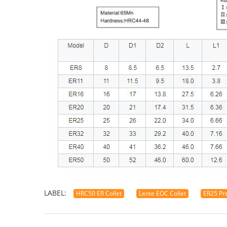
LABEL:
HRC50 ER Collet
Lente EOC Collet
ER25 Pre