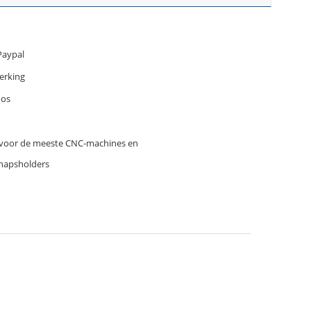
 Paypal
erking
oos
 voor de meeste CNC-machines en
hapsholders