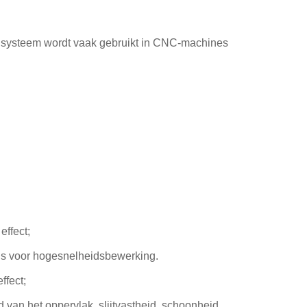
ansysteem wordt vaak gebruikt in CNC-machines
effect;
t is voor hogesnelheidsbewerking.
ffect;
van het oppervlak, slijtvastheid, schoonheid,