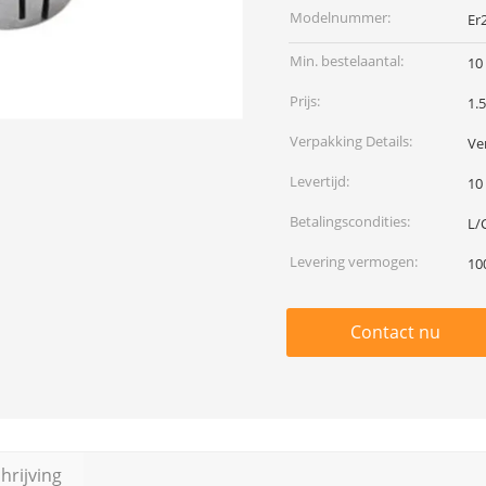
Modelnummer:
Er
Min. bestelaantal:
10
Prijs:
1.5
Verpakking Details:
Ve
Levertijd:
10
Betalingscondities:
L/
Levering vermogen:
10
Contact nu
rijving