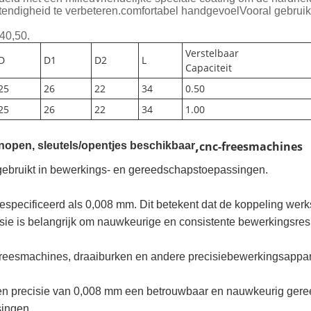
bestendigheid te verbeteren.comfortabel handgevoelVooral gebrui
,40,50.
Verstelbaar
D
D1
D2
L
Capaciteit
25
26
22
34
0.50
25
26
22
34
1.00
,
cnc-freesmachines
nopen, sleutels/opentjes beschikbaar
t gebruikt in bewerkings- en gereedschapstoepassingen.
pecificeerd als 0,008 mm. Dit betekent dat de koppeling werks
sie is belangrijk om nauwkeurige en consistente bewerkingsres
freesmachines, draaiburken en andere precisiebewerkingsappa
en precisie van 0,008 mm een betrouwbaar en nauwkeurig ger
singen.