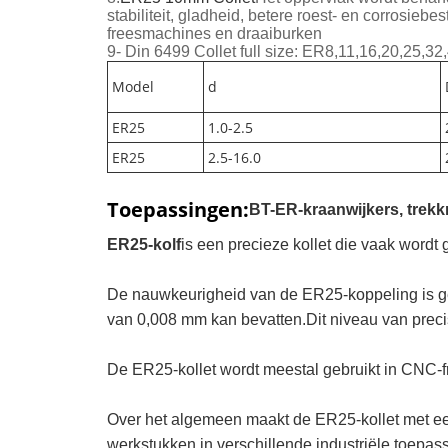
stabiliteit, gladheid, betere roest- en corrosie
freesmachines en draaiburken
9- Din 6499 Collet full size: ER8,11,16,20,25,32
Model
d
ER25
1.0-2.5
ER25
2.5-16.0
Toepassingen:
BT-ER-kraanwijkers, trekk
ER25-kolf
is een precieze kollet die vaak word
De nauwkeurigheid van de ER25-koppeling is ges
van 0,008 mm kan bevatten.Dit niveau van preci
De ER25-kollet wordt meestal gebruikt in CNC-
Over het algemeen maakt de ER25-kollet met e
werkstukken in verschillende industriële toepas