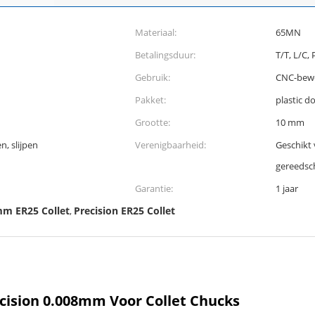
Materiaal:
65MN
Betalingsduur:
T/T, L/C,
Gebruik:
CNC-bew
Pakket:
plastic d
Grootte:
10 mm
, slijpen
Verenigbaarheid:
Geschikt
gereedsc
Garantie:
1 jaar
m ER25 Collet
Precision ER25 Collet
,
cision 0.008mm Voor Collet Chucks