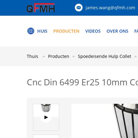
james.wang@qfmh.com
HUIS
PRODUCTEN
VIDEOS
OVER ONS
F
Thuis
Producten
Spoedeisende Hulp Collet
Cnc Din 6499 Er25 10mm Col