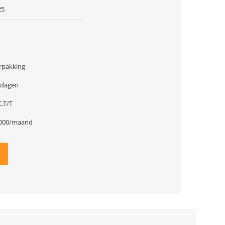
25
rpakking
 dagen
C,T/T
000/maand