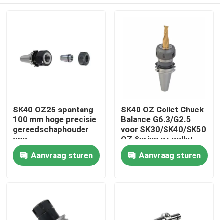
SK40 OZ25 spantang
SK40 OZ Collet Chuck
100 mm hoge precisie
Balance G6.3/G2.5
gereedschaphouder
voor SK30/SK40/SK50
cnc-
OZ Series oz collet
bewerkingsmachine
clamping tool
Huis
Aanvraag sturen
Aanvraag sturen
Producten
Videos