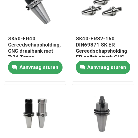
Over ons
Fabrieksreis
SK50-ER40
SK40-ER32-160
Gereedschapsholding,
DIN69871 SK ER
CNC draaibank met
Gereedschapsholding
Kwaliteitscontrole
7:24 Taper
ER collet chuck CNC
nauwkeurigheid collet
gereedschapsholding
Aanvraag sturen
Aanvraag sturen
chuck cnc draaibank
chuck
Neem contact met ons op
Verzoek om een Citaat
BT-Hulpmiddelhouder
SK-Hulpmiddelhouder