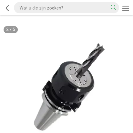
2
/
5