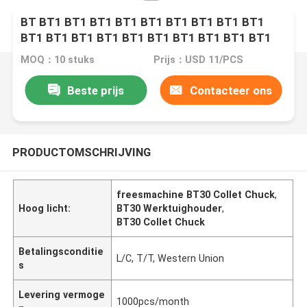
BT BT1 BT1 BT1 BT1 BT1 BT1 BT1 BT1 BT1
BT1 BT1 BT1 BT1 BT1 BT1 BT1 BT1 BT1 BT1
BT1 BT1 BT1 BT1 BT1 BT1 BT1 BT1 BT1 BT1
MOQ：10 stuks
Prijs：USD 11/PCS
BT1 BT1 BT1 BT1 BT1 BT1 BT1 BT1 BT1 BT1
BT1 BT1 BT1 BT1 BT1 BT1 BT1 BT1 BT1 BT1
Beste prijs
Contacteer ons
BT1 BT1 BT1 BT1 BT1 BT1 BT1 BT1 BT1 BT1
BT1 BT1 BT1 BT1 BT1 BT1 BT1 BT1 BT1 BT1
BT1 BT1 BT1 BT1 BT1 BT1 BT1 BT1 BT1 BT1
BT1 BT1 BT1 BT1 BT1 BT1 BT1 BT1 BT1 BT1
PRODUCTOMSCHRIJVING
BT1 BT1 BT1 BT1 BT1 BT1 BT1 BT1 BT1 BT1
BT1 BT1 BT1 BT1 BT1 BT1 BT1 BT1 BT1 BT1
BT1 BT1 BT1 BT1 BT1 BT1 BT1 BT1 BT1 BT1
freesmachine BT30 Collet Chuck
,
Hoog licht:
BT30 Werktuighouder
,
BT1 BT1 BT1 BT1 BT1 B
BT30 Collet Chuck
Betalingsconditie
L/C, T/T, Western Union
s
Levering vermoge
1000pcs/month