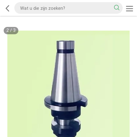
2
/
3