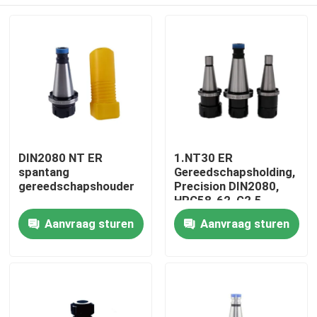
DIN2080 NT ER
1.NT30 ER
spantang
Gereedschapsholding,
gereedschapshouder
Precision DIN2080,
HRC58-62, G2.5
Balance
Huis
Aanvraag sturen
Aanvraag sturen
Producten
Videos