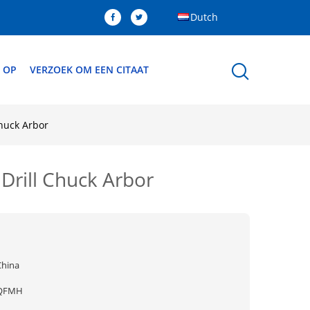
Dutch
 OP
VERZOEK OM EEN CITAAT
huck Arbor
rill Chuck Arbor
China
QFMH