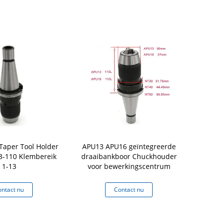
Taper Tool Holder
APU13 APU16 geïntegreerde
ISO4
-110 Klembereik
draaibankboor Chuckhouder
Gereedscha
1-13
voor bewerkingscentrum
freesmach
ntact nu
Contact nu
Co