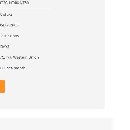
NT30, NT40, NT50
10 stuks
USD 20/PCS
lastic doos
5DAYS
L/C, T/T, Western Union
1000pcs/month