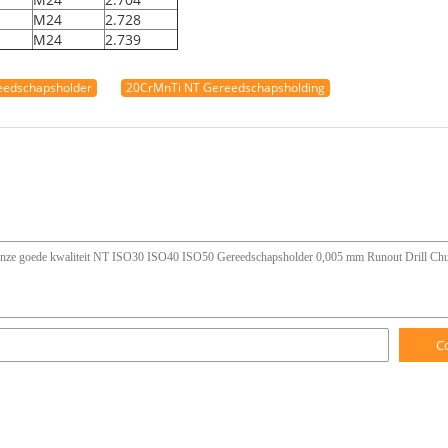
M24
2.728
M24
2.739
eedschapsholder
20CrMnTi NT Gereedschapsholding
C