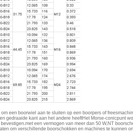
om een boorwiel aan te sluiten op een boorpers of freesmachine
en gedraaide kant aan het andere heeftHet Morse-conicpunt word
te bevestigen.met een vermogen van meer dan 50 W,NT boorscho
 maten om verschillende boorschokken en machines te kunnen o