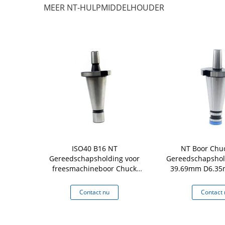
MEER NT-HULPMIDDELHOUDER
ïntegreerde
ISO40 B16 NT
NT Boor Chu
Chuckhouder
Gereedschapsholding voor
Gereedschapshol
ngscentrum
freesmachineboor Chuck
39.69mm D6.3
Arbor
M16 WT
 nu
Contact nu
Contact 