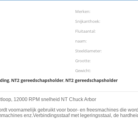
Merken:
Snijkanthoek:
Fluitaantal:
naam:
Steeldiameter:
Grootte:
Gewicht:
ding
NT2 gereedschapsholder
NT2 gereedschapsholder
,
,
tloop, 12000 RPM snelheid NT Chuck Arbor
rdt voornamelijk gebruikt voor boor- en freesmachines die wor
achines enz.Verbindingsstaaf met legeringsstaal, de hardheid