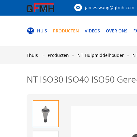
james.wang@qfmh.com
HUIS
PRODUCTEN
VIDEOS
OVER ONS
F
Thuis
Producten
NT-Hulpmiddelhouder
NT
NT ISO30 ISO40 ISO50 Gere