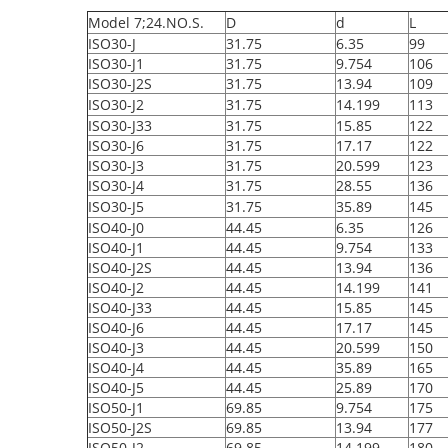
Model 7;24.NO.S.
D
d
L
ISO30-J
31.75
6.35
99
ISO30-J1
31.75
9.754
106
ISO30-J2S
31.75
13.94
109
ISO30-J2
31.75
14.199
113
ISO30-J33
31.75
15.85
122
ISO30-J6
31.75
17.17
122
ISO30-J3
31.75
20.599
123
ISO30-J4
31.75
28.55
136
ISO30-J5
31.75
35.89
145
ISO40-J0
44.45
6.35
126
ISO40-J1
44.45
9.754
133
ISO40-J2S
44.45
13.94
136
ISO40-J2
44.45
14.199
141
ISO40-J33
44.45
15.85
145
ISO40-J6
44.45
17.17
145
ISO40-J3
44.45
20.599
150
ISO40-J4
44.45
35.89
165
ISO40-J5
44.45
25.89
170
ISO50-J1
69.85
9.754
175
ISO50-J2S
69.85
13.94
177
ISO50-J2
69.85
14.199
180