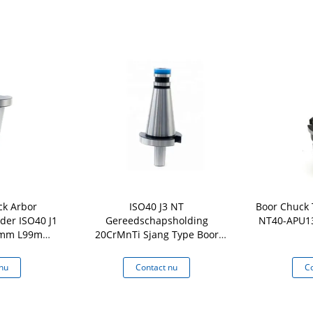
ck Arbor
ISO40 J3 NT
Boor Chuck 
der ISO40 J1
Gereedschapsholding
NT40-APU13
5mm L99mm
20CrMnTi Sjang Type Boor
0.5
Chuck Arbor
nu
Contact nu
Co