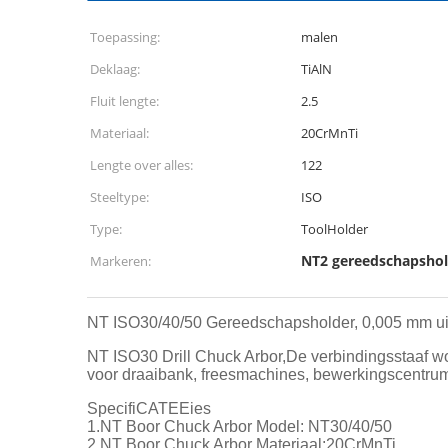
Toepassing:
malen
Deklaag:
TiAlN
Fluit lengte:
2.5
Materiaal:
20CrMnTi
Lengte over alles:
122
Steeltype:
ISO
Type:
ToolHolder
NT2 gereedschapshol
Markeren:
NT ISO30/40/50 Gereedschapsholder, 0,005 mm ui
NT ISO30 Drill Chuck Arbor,De verbindingsstaaf wo
voor draaibank, freesmachines, bewerkingscentrumm
SpecifiCATEEies
1.NT Boor Chuck Arbor Model: NT30/40/50
2.NT Boor Chuck Arbor Materiaal:20CrMnTi