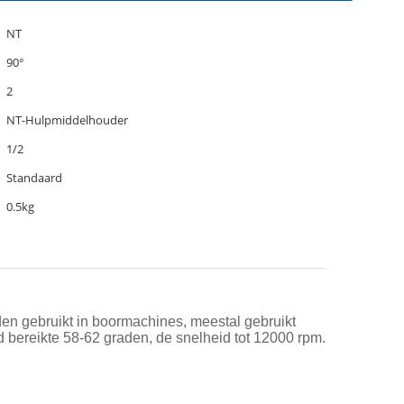
NT
90°
2
NT-Hulpmiddelhouder
1/2
Standaard
0.5kg
den gebruikt in boormachines, meestal gebruikt
 bereikte 58-62 graden, de snelheid tot 12000 rpm.