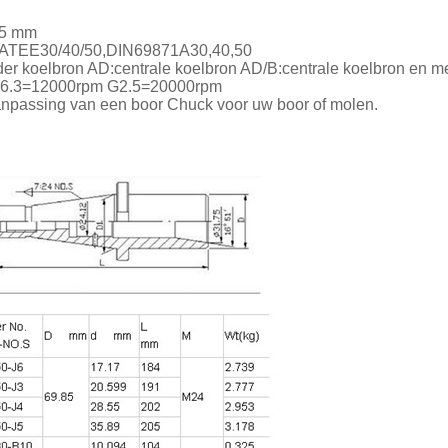
005 mm
,CATEE30/40/50,DIN69871A30,40,50
er koelbron AD:centrale koelbron AD/B:centrale koelbron en me
 G6.3=12000rpm G2.5=20000rpm
aanpassing van een boor Chuck voor uw boor of molen.