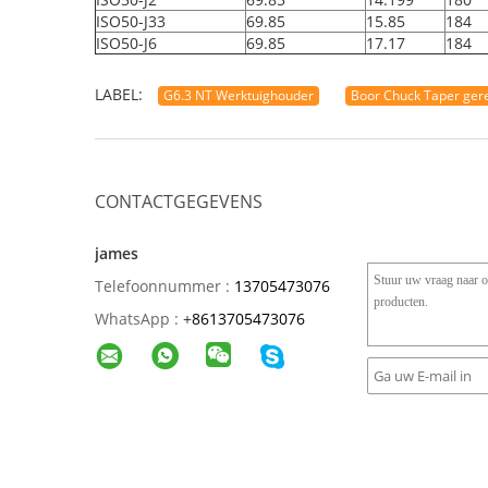
ISO50-J33
69.85
15.85
184
ISO50-J6
69.85
17.17
184
LABEL:
G6.3 NT Werktuighouder
Boor Chuck Taper ger
CONTACTGEGEVENS
james
Telefoonnummer :
13705473076
WhatsApp :
+
8613705473076