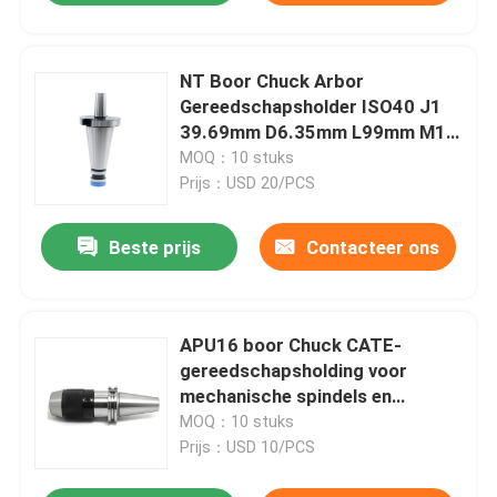
NT Boor Chuck Arbor
Gereedschapsholder ISO40 J1
39.69mm D6.35mm L99mm M16
WT0.5
MOQ：10 stuks
Prijs：USD 20/PCS
Beste prijs
Contacteer ons
APU16 boor Chuck CATE-
gereedschapsholding voor
mechanische spindels en
snijgereedschappen
MOQ：10 stuks
Prijs：USD 10/PCS