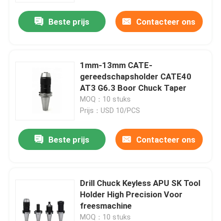
BT5 BT5 BT5 BT5 BT5 BT5
BT5 BT5 BT5 BT5 BT5 BT5
Beste prijs
Contacteer ons
BT5 BT5 BT5 BT5 BT5 BT5
BT5 BT5 BT5 BT5 BT5 BT5
BT5 BT5 BT5 BT5 BT5 BT5
BT5 BT5 BT5 BT5 BT5 BT5
1mm-13mm CATE-
BT5 BT5 BT5 BT5 BT5 BT5
gereedschapsholder CATE40
BT5 BT5 BT5 BT5 BT5 BT5
AT3 G6.3 Boor Chuck Taper
BT5
MOQ：10 stuks
Prijs：USD 10/PCS
Beste prijs
Contacteer ons
Huis
Drill Chuck Keyless APU SK Tool
Producten
Holder High Precision Voor
freesmachine
Videos
MOQ：10 stuks