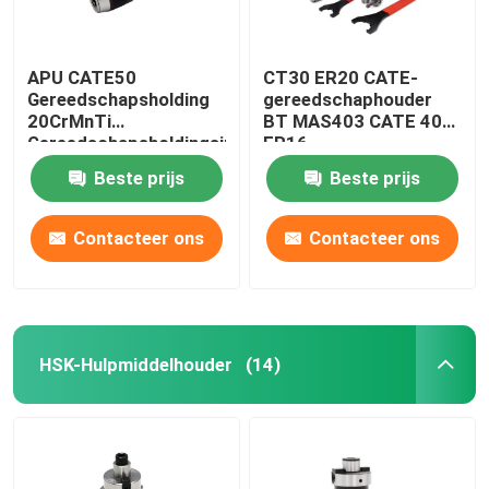
APU CATE50
CT30 ER20 CATE-
Gereedschapsholding
gereedschaphouder
20CrMnTi
BT MAS403 CATE 40
Gereedschapsholdingsinrichtingen
ER16
In CNC-machines
Gereedschaphouder
Beste prijs
Beste prijs
Contacteer ons
Contacteer ons
HSK-Hulpmiddelhouder
(14)