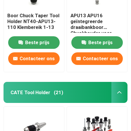
Boor Chuck Taper Tool
APU13 APU16
Holder NT40-APU13-
geïntegreerde
110 Klembereik 1-13
draaibankboor
Chuckhouder voor
bewerkingscentrum
Beste prijs
Beste prijs
Contacteer ons
Contacteer ons
CATE Tool Holder
(21)