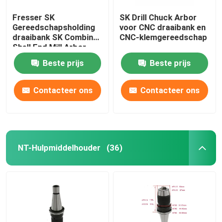
Fresser SK
SK Drill Chuck Arbor
Gereedschapsholding
voor CNC draaibank en
draaibank SK Combine
CNC-klemgereedschap
Shell End Mill Arbor
Beste prijs
Beste prijs
Contacteer ons
Contacteer ons
NT-Hulpmiddelhouder
(36)