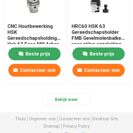
CNC Houtbewerking
HRC60 HSK 63
HSK
Gereedschapsholder
Gereedschapsholding
FMB Gevelmolenbalken
Hsk 63 Face Mill Arbor
voor stijve aansluiting
High Precision
Beste prijs
Beste prijs
Contacteer ons
Contacteer ons
Bekijk meer
Thuis
Ongeveer ons
Contacteer ons
Desktop Site
Sitemap
Privacy Policy