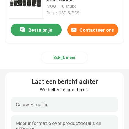
MOQ：10 stuks
Prijs：USD 5/PCS
NT-Hulpmiddelhouder
Beste prijs
Contacteer ons
CATE Tool Holder
HSK-Hulpmiddelhouder
Bekijk meer
Spoedeisende Hulp Collet
Laat een bericht achter
Moersleutelmoersleutel
We bellen je snel terug!
CNC Trekkrachtnagel
Draaiend Centrum