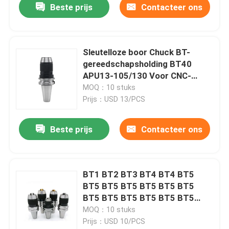
Beste prijs
Contacteer ons
Sleutelloze boor Chuck BT-
gereedschapsholding BT40
APU13-105/130 Voor CNC-
freesmachine
MOQ：10 stuks
Prijs：USD 13/PCS
Beste prijs
Contacteer ons
BT1 BT2 BT3 BT4 BT4 BT5
BT5 BT5 BT5 BT5 BT5 BT5
BT5 BT5 BT5 BT5 BT5 BT5
BT5 BT5 BT5 BT5 BT5 BT5
MOQ：10 stuks
BT5 BT5 BT5 BT5 BT5 BT5
Prijs：USD 10/PCS