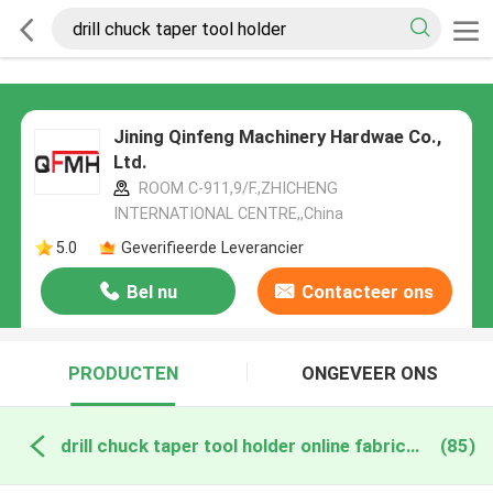
Jining Qinfeng Machinery Hardwae Co.,
Ltd.
ROOM C-911,9/F.,ZHICHENG
INTERNATIONAL CENTRE,,China
5.0
Geverifieerde Leverancier
Bel nu
Contacteer ons
PRODUCTEN
ONGEVEER ONS
drill chuck taper tool holder online fabricage
(85)