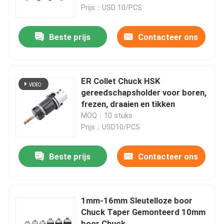
Prijs：USD 10/PCS
Over ons
Beste prijs
Contacteer ons
Fabrieksreis
ER Collet Chuck HSK
Kwaliteitscontrole
gereedschapsholder voor boren,
frezen, draaien en tikken
MOQ：10 stuks
Neem contact met ons op
Prijs：USD10/PCS
Verzoek om een Citaat
Beste prijs
Contacteer ons
BT-Hulpmiddelhouder
1mm-16mm Sleutelloze boor
Chuck Taper Gemonteerd 10mm
SK-Hulpmiddelhouder
boor Chuck