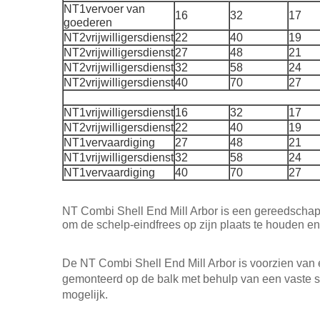
NT1vervoer van
16
32
17
goederen
NT2vrijwilligersdienst
22
40
19
NT2vrijwilligersdienst
27
48
21
NT2vrijwilligersdienst
32
58
24
NT2vrijwilligersdienst
40
70
27
NT1vrijwilligersdienst
16
32
17
NT2vrijwilligersdienst
22
40
19
NT1vervaardiging
27
48
21
NT1vrijwilligersdienst
32
58
24
NT1vervaardiging
40
70
27
NT Combi Shell End Mill Arbor is een gereedschaps
om de schelp-eindfrees op zijn plaats te houden en
De NT Combi Shell End Mill Arbor is voorzien van 
gemonteerd op de balk met behulp van een vaste 
mogelijk.