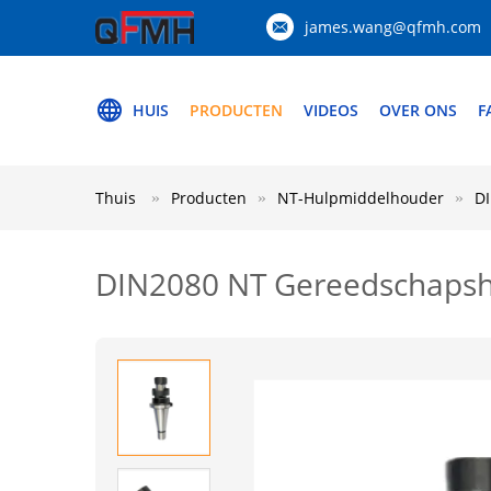
james.wang@qfmh.com
HUIS
PRODUCTEN
VIDEOS
OVER ONS
F
Thuis
Producten
NT-Hulpmiddelhouder
DI
DIN2080 NT Gereedschapshol