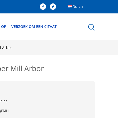
Dutch
 OP
VERZOEK OM EEN CITAAT
l Arbor
er Mill Arbor
China
QFMH