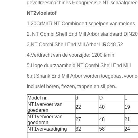
gevelfreesmachines.Hoogprecisie NT-schaafgereed
NT2vloeistof
1.20CrMnTi NT Combineert schelpen van molens
2. NT Combi Shell End Mill Arbor standaard DIN2
3.NT Combi Shell End Mill Arbor HRC48-52
4.Verdracht van de voorzijde: 1200 t/min
5.Hoge duurzaamheid NT Combi Shell End Mill
6.nt Shank End Mill Arbor worden toegepast voor 
Inclusief boren, frezen, tappen en slijpen...
Model nr.
d
D
L
NT1vervoer van
22
40
19
goederen
NT1vervoer van
27
48
21
goederen
NT1vervaardiging
32
58
24