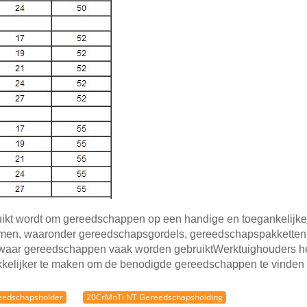
ikt wordt om gereedschappen op een handige en toegankelijke 
vormen, waaronder gereedschapsgordels, gereedschapspakkette
waar gereedschappen vaak worden gebruiktWerktuighouders h
kkelijker te maken om de benodigde gereedschappen te vinden e
eedschapsholder
20CrMnTi NT Gereedschapsholding