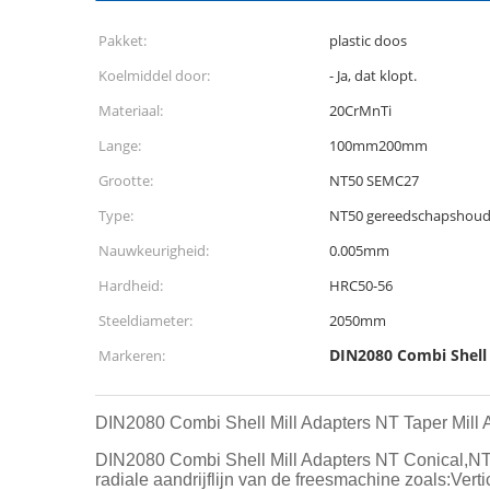
Pakket:
plastic doos
Koelmiddel door:
- Ja, dat klopt.
Materiaal:
20CrMnTi
Lange:
100mm200mm
Grootte:
NT50 SEMC27
Type:
NT50 gereedschapshoud
Nauwkeurigheid:
0.005mm
Hardheid:
HRC50-56
Steeldiameter:
2050mm
DIN2080 Combi Shell 
Markeren:
DIN2080 Combi Shell Mill Adapters NT Taper Mill A
DIN2080 Combi Shell Mill Adapters NT Conical,NT C
radiale aandrijflijn van de freesmachine zoals:Ver