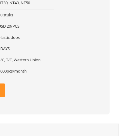
NT30, NT40, NT50
10 stuks
USD 20/PCS
lastic doos
5DAYS
L/C, T/T, Western Union
1000pcs/month