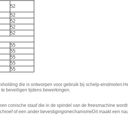
52
52
52
52
52
55
55
55
55
55
holding die is ontworpen voor gebruik bij schelp-eindmolen.He
 te beveiligen tijdens bewerkingen.
een conische staaf die in de spindel van de freesmachine word
schroef of een ander bevestigingsmechanismeDit maakt een nau