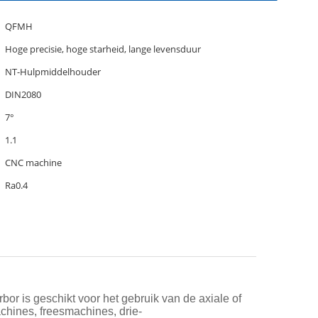
QFMH
Hoge precisie, hoge starheid, lange levensduur
NT-Hulpmiddelhouder
DIN2080
7°
1.1
CNC machine
Ra0.4
r is geschikt voor het gebruik van de axiale of
achines, freesmachines, drie-