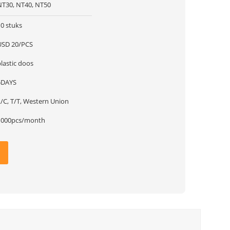
NT30, NT40, NT50
10 stuks
USD 20/PCS
lastic doos
5DAYS
L/C, T/T, Western Union
1000pcs/month