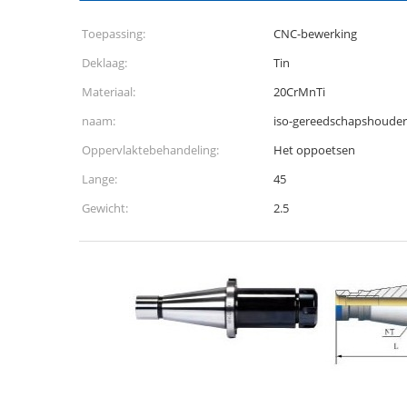
Toepassing:
CNC-bewerking
Deklaag:
Tin
Materiaal:
20CrMnTi
naam:
iso-gereedschapshouder
Oppervlaktebehandeling:
Het oppoetsen
Lange:
45
Gewicht:
2.5