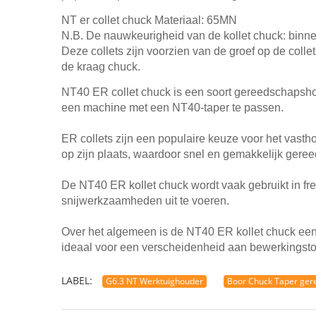
NT er collet chuck Materiaal: 65MN
N.B. De nauwkeurigheid van de kollet chuck: binn
Deze collets zijn voorzien van de groef op de colle
de kraag chuck.
NT40 ER collet chuck is een soort gereedschapsho
een machine met een NT40-taper te passen.
ER collets zijn een populaire keuze voor het vast
op zijn plaats, waardoor snel en gemakkelijk ger
De NT40 ER kollet chuck wordt vaak gebruikt in f
snijwerkzaamheden uit te voeren.
Over het algemeen is de NT40 ER kollet chuck een 
ideaal voor een verscheidenheid aan bewerkingst
LABEL:
G6.3 NT Werktuighouder
Boor Chuck Taper ger