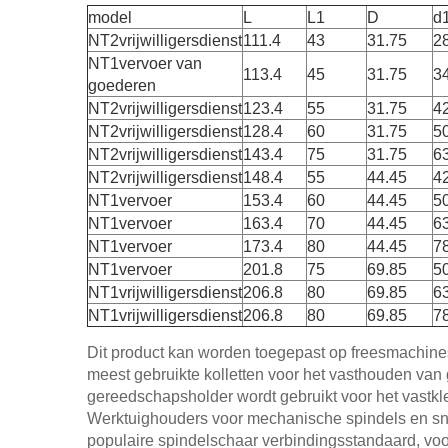
model
L
L1
D
d
NT2vrijwilligersdienst
111.4
43
31.75
2
NT1vervoer van
113.4
45
31.75
3
goederen
NT2vrijwilligersdienst
123.4
55
31.75
4
NT2vrijwilligersdienst
128.4
60
31.75
5
NT2vrijwilligersdienst
143.4
75
31.75
6
NT2vrijwilligersdienst
148.4
55
44.45
4
NT1vervoer
153.4
60
44.45
5
NT1vervoer
163.4
70
44.45
6
NT1vervoer
173.4
80
44.45
7
NT1vervoer
201.8
75
69.85
5
NT1vrijwilligersdienst
206.8
80
69.85
6
NT1vrijwilligersdienst
206.8
80
69.85
7
Dit product kan worden toegepast op freesmachine
meest gebruikte kolletten voor het vasthouden van
gereedschapsholder wordt gebruikt voor het vastk
Werktuighouders voor mechanische spindels en sn
populaire spindelschaar verbindingsstandaard, vo