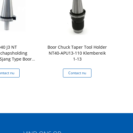
O40 J3 NT
Boor Chuck Taper Tool Holder
NT ISO30
chapsholding
NT40-APU13-110 Klembereik
Gereedscha
Sjang Type Boor
1-13
mm Runout D
ck Arbor
ntact nu
Contact nu
Co