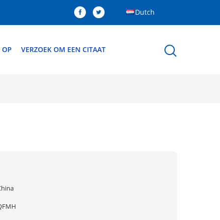
Dutch
 OP
VERZOEK OM EEN CITAAT
China
QFMH