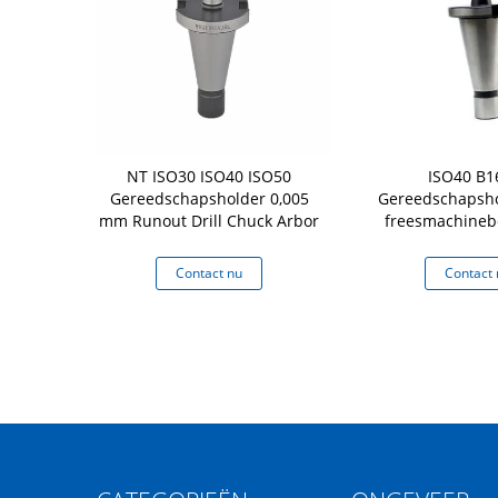
r Tool Holder
NT ISO30 ISO40 ISO50
ISO40 B1
 Klembereik
Gereedschapsholder 0,005
Gereedschapsho
3
mm Runout Drill Chuck Arbor
freesmachineb
Arbo
 nu
Contact nu
Contact 