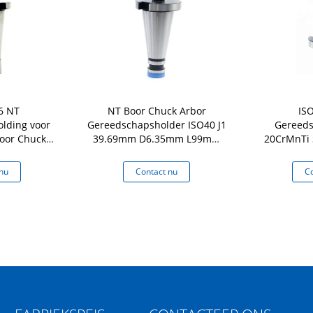
6 NT
NT Boor Chuck Arbor
IS
lding voor
Gereedschapsholder ISO40 J1
Gereeds
oor Chuck
39.69mm D6.35mm L99mm
20CrMnTi 
r
M16 WT0.5
Chu
nu
Contact nu
Co