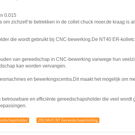
en 0.015
ts om zichzelf te betrekken in de collet chuck moer.de kraag is a
lder die wordt gebruikt bij CNC-bewerking.De NT40 ER-kolletc
houden van gereedschap in CNC-bewerking vanwege hun veelzijdi
eedschap kan worden vervangen.
reesmachines en bewerkingscentra.Dit maakt het mogelijk om m
betrouwbare en efficiënte gereedschapsholder die veel wordt g
oepassingen.
eedschapsholder
20CrMnTi NT Gereedschapsholding