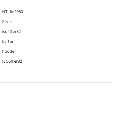
NT din2080
Zilver
iso40 er32
karton
houder
ISO50 er32