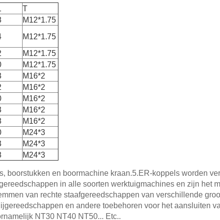
1
T
8
M12*1.75
4
M12*1.75
2
M12*1.75
0
M12*1.75
3
M16*2
2
M16*2
0
M16*2
3
M16*2
8
M16*2
0
M24*3
3
M24*3
8
M24*3
s, boorstukken en boormachine kraan.5.ER-koppels worden ver
 gereedschappen in alle soorten werktuigmachines en zijn het 
lemmen van rechte staafgereedschappen van verschillende groo
ijgereedschappen en andere toebehoren voor het aansluiten v
ornamelijk NT30 NT40 NT50... Etc..