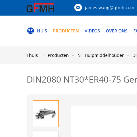
james.wang@qfmh.com
HUIS
PRODUCTEN
VIDEOS
OVER ONS
F
Thuis
Producten
NT-Hulpmiddelhouder
D
DIN2080 NT30*ER40-75 Ger