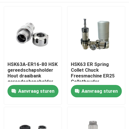
HSK63A-ER16-80 HSK
HSK63 ER Spring
gereedschapsholder
Collet Chuck
Hout draaibank
Freesmachine ER25
gereedschapsholder
Collethouder
0.003mm
Huis
Aanvraag sturen
Aanvraag sturen
Uitgestorven
Producten
Videos