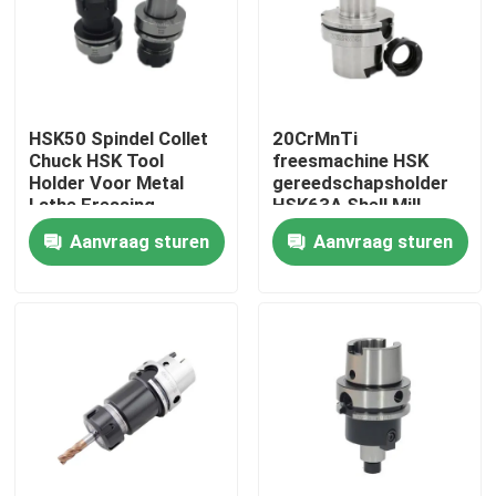
Over ons
Fabrieksreis
HSK50 Spindel Collet
20CrMnTi
Chuck HSK Tool
freesmachine HSK
Holder Voor Metal
gereedschapsholder
Kwaliteitscontrole
Lathe Fressing
HSK63A Shell Mill
Machine
Holder
Aanvraag sturen
Aanvraag sturen
Poetsoppervlak
Neem contact met ons op
Verzoek om een Citaat
BT-Hulpmiddelhouder
SK-Hulpmiddelhouder