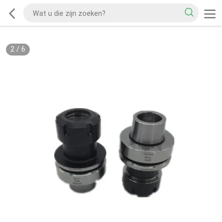
2
/
6