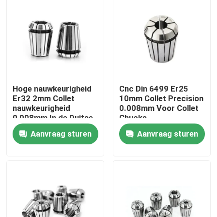
Hoge nauwkeurigheid
Cnc Din 6499 Er25
Er32 2mm Collet
10mm Collet Precision
nauwkeurigheid
0.008mm Voor Collet
0,008mm In de Duitse
Chucks
DIN 6499
Aanvraag sturen
Aanvraag sturen
Specificaties
Huis
Producten
Videos