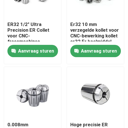
Over ons
ER32 1/2" Ultra
Er32 10 mm
Precision ER Collet
verzegelde kollet voor
Fabrieksreis
voor CNC-
CNC-bewerking kollet
freesmachines
er32 Er koelmiddel
nauwkeurigheid 0,005
verzegelkollet
Aanvraag sturen
Aanvraag sturen
Kwaliteitscontrole
mm
Neem contact met ons op
Verzoek om een Citaat
BT-Hulpmiddelhouder
0.008mm
Hoge precisie ER
SK-Hulpmiddelhouder