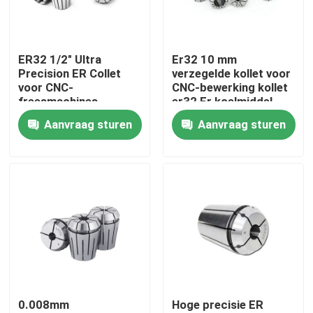
Over ons
ER32 1/2" Ultra
Er32 10 mm
Precision ER Collet
verzegelde kollet voor
Fabrieksreis
voor CNC-
CNC-bewerking kollet
freesmachines
er32 Er koelmiddel
nauwkeurigheid 0,005
verzegelkollet
Aanvraag sturen
Aanvraag sturen
Kwaliteitscontrole
mm
Neem contact met ons op
Verzoek om een Citaat
BT-Hulpmiddelhouder
0.008mm
Hoge precisie ER
SK-Hulpmiddelhouder