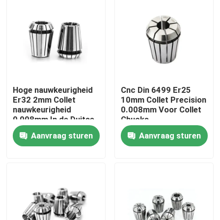
Hoge nauwkeurigheid
Cnc Din 6499 Er25
Er32 2mm Collet
10mm Collet Precision
nauwkeurigheid
0.008mm Voor Collet
0,008mm In de Duitse
Chucks
DIN 6499
Aanvraag sturen
Aanvraag sturen
Specificaties
Huis
Producten
Videos