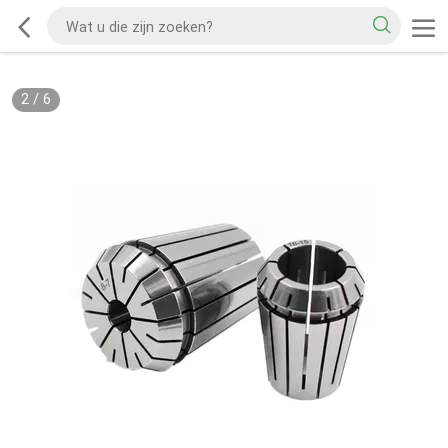
2
/
6