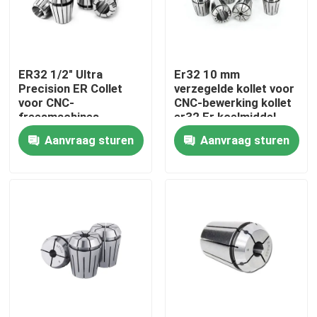
Over ons
ER32 1/2" Ultra
Er32 10 mm
Fabrieksreis
Precision ER Collet
verzegelde kollet voor
voor CNC-
CNC-bewerking kollet
freesmachines
er32 Er koelmiddel
Kwaliteitscontrole
nauwkeurigheid 0,005
verzegelkollet
Aanvraag sturen
Aanvraag sturen
mm
Neem contact met ons op
Verzoek om een Citaat
BT-Hulpmiddelhouder
SK-Hulpmiddelhouder