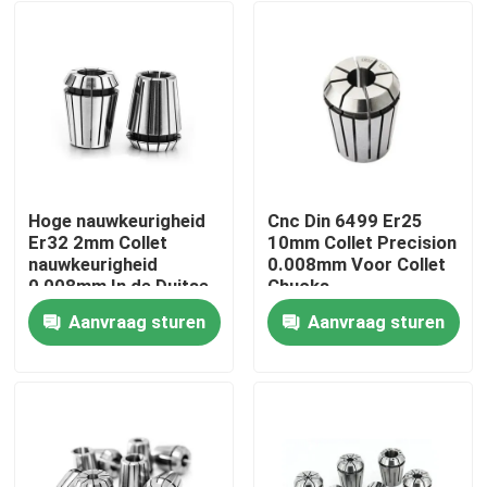
Hoge nauwkeurigheid
Cnc Din 6499 Er25
Er32 2mm Collet
10mm Collet Precision
nauwkeurigheid
0.008mm Voor Collet
0,008mm In de Duitse
Chucks
DIN 6499
Aanvraag sturen
Aanvraag sturen
Specificaties
Huis
Producten
Videos