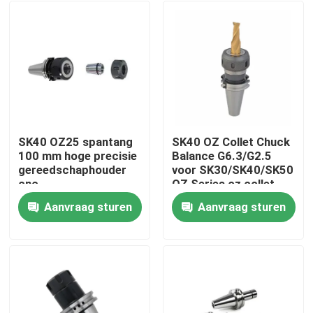
SK40 OZ25 spantang
SK40 OZ Collet Chuck
100 mm hoge precisie
Balance G6.3/G2.5
gereedschaphouder
voor SK30/SK40/SK50
cnc-
OZ Series oz collet
bewerkingsmachine
clamping tool
Aanvraag sturen
Aanvraag sturen
Huis
Producten
Videos