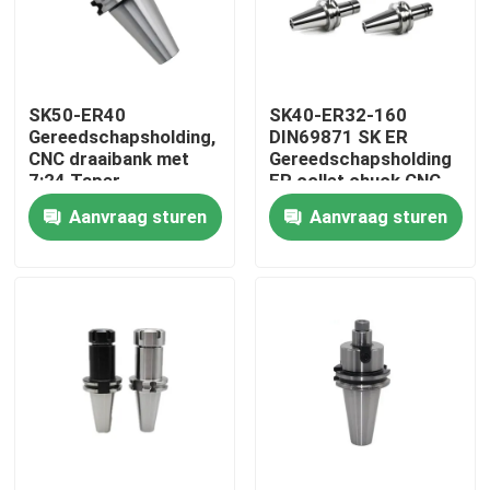
Over ons
SK50-ER40
SK40-ER32-160
Fabrieksreis
Gereedschapsholding,
DIN69871 SK ER
CNC draaibank met
Gereedschapsholding
7:24 Taper
ER collet chuck CNC
Kwaliteitscontrole
nauwkeurigheid collet
gereedschapsholding
Aanvraag sturen
Aanvraag sturen
chuck cnc draaibank
chuck
Neem contact met ons op
Verzoek om een Citaat
BT-Hulpmiddelhouder
SK-Hulpmiddelhouder