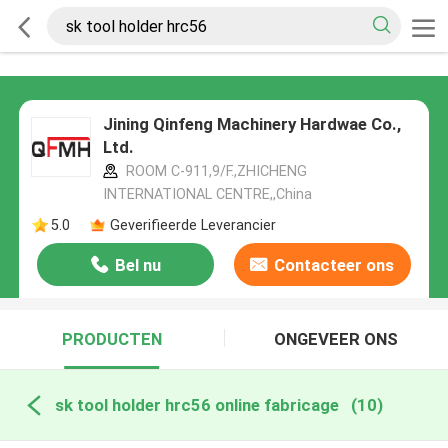
Jining Qinfeng Machinery Hardwae Co.,
Ltd.
ROOM C-911,9/F.,ZHICHENG
INTERNATIONAL CENTRE,,China
5.0
Geverifieerde Leverancier
Bel nu
Contacteer ons
PRODUCTEN
ONGEVEER ONS
sk tool holder hrc56 online fabricage
(10)