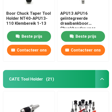
Boor Chuck Taper Tool
APU13 APU16
Holder NT40-APU13-
geïntegreerde
110 Klembereik 1-13
draaibankboor
Chuckhouder voor
bewerkingscentrum
Beste prijs
Beste prijs
Contacteer ons
Contacteer ons
CATE Tool Holder
(21)