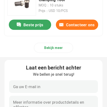
MOQ：10 stuks
Prijs：USD 10/PCS
NT-Hulpmiddelhouder
Beste prijs
Contacteer ons
CATE Tool Holder
HSK-Hulpmiddelhouder
Bekijk meer
Spoedeisende Hulp Collet
Laat een bericht achter
Moersleutelmoersleutel
We bellen je snel terug!
CNC Trekkrachtnagel
Draaiend Centrum