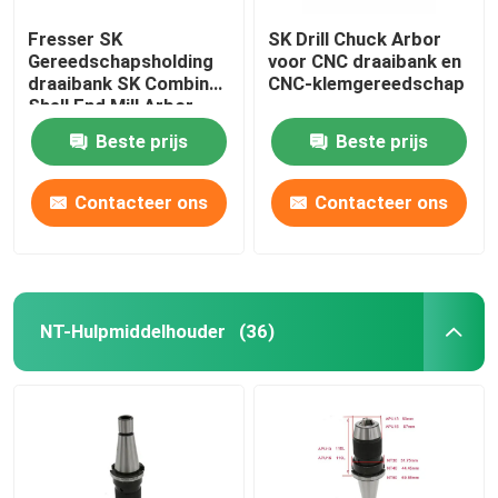
Fresser SK
SK Drill Chuck Arbor
Gereedschapsholding
voor CNC draaibank en
draaibank SK Combine
CNC-klemgereedschap
Shell End Mill Arbor
Beste prijs
Beste prijs
Contacteer ons
Contacteer ons
NT-Hulpmiddelhouder
(36)