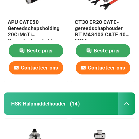
APU CATE50
CT30 ER20 CATE-
Gereedschapsholding
gereedschaphouder
20CrMnTi
BT MAS403 CATE 40
Gereedschapsholdingsinrichtingen
ER16
In CNC-machines
Gereedschaphouder
Beste prijs
Beste prijs
Contacteer ons
Contacteer ons
HSK-Hulpmiddelhouder
(14)