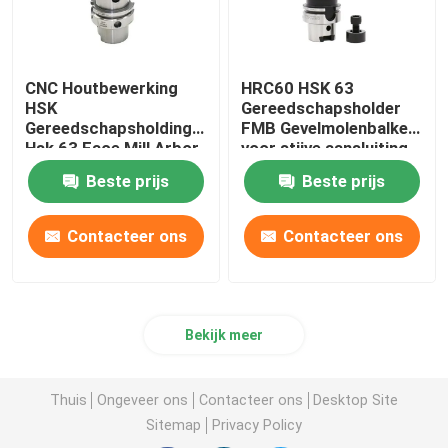
CNC Houtbewerking
HRC60 HSK 63
HSK
Gereedschapsholder
Gereedschapsholding
FMB Gevelmolenbalken
Hsk 63 Face Mill Arbor
voor stijve aansluiting
High Precision
Beste prijs
Beste prijs
Contacteer ons
Contacteer ons
Bekijk meer
Thuis
Ongeveer ons
Contacteer ons
Desktop Site
Sitemap
Privacy Policy