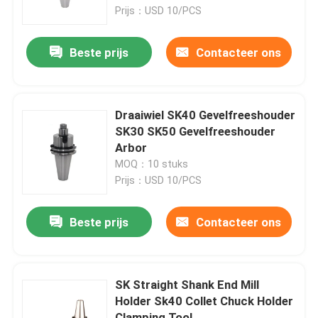
Prijs：USD 10/PCS
Over ons
Beste prijs
Contacteer ons
Fabrieksreis
Draaiwiel SK40 Gevelfreeshouder
Kwaliteitscontrole
SK30 SK50 Gevelfreeshouder
Arbor
MOQ：10 stuks
Neem contact met ons op
Prijs：USD 10/PCS
Verzoek om een Citaat
Beste prijs
Contacteer ons
BT-Hulpmiddelhouder
SK Straight Shank End Mill
Holder Sk40 Collet Chuck Holder
SK-Hulpmiddelhouder
Clamping Tool