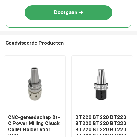
Doorgaan
Geadviseerde Producten
Huis
Producten
CNC-gereedschap Bt-
BT220 BT220 BT220
C Power Milling Chuck
BT220 BT220 BT220
Collet Holder voor
BT220 BT220 BT220
Videos
CNC-machine
BT220 BT220 BT220