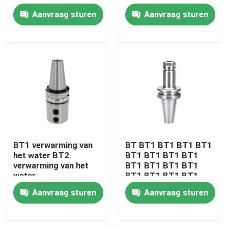
BT220 BT220 BT220
Aanvraag sturen
Aanvraag sturen
BT220 BT220 BT220
BT220 BT220 BT220
Over ons
BT220 BT220 BT220
Fabrieksreis
Kwaliteitscontrole
Neem contact met ons op
BT1 verwarming van
BT BT1 BT1 BT1 BT1
het water BT2
BT1 BT1 BT1 BT1
Verzoek om een Citaat
verwarming van het
BT1 BT1 BT1 BT1
water
BT1 BT1 BT1 BT1
BT1 BT1 BT1 BT1
BT-Hulpmiddelhouder
Aanvraag sturen
Aanvraag sturen
BT1 BT1 BT1 BT1
BT1 BT1 BT1 BT1
BT1 BT1 BT1 BT1
SK-Hulpmiddelhouder
BT1 BT1 BT1 BT1