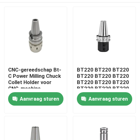
CNC-gereedschap Bt-
BT220 BT220 BT220
C Power Milling Chuck
BT220 BT220 BT220
Collet Holder voor
BT220 BT220 BT220
CNC-machine
BT220 BT220 BT220
BT220 BT220 BT220
Huis
Aanvraag sturen
Aanvraag sturen
BT220 BT220 BT220
BT220 BT220 BT220
BT220 BT220 BT220
Producten
Videos