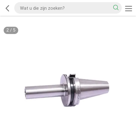
2
/
5