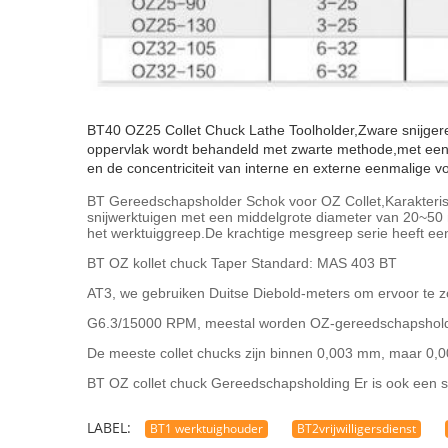
BT40 OZ25 Collet Chuck Lathe Toolholder,
Zware snijger
oppervlak wordt behandeld met zwarte methode,met een hoë
en de concentriciteit van interne en externe eenmalige v
BT Gereedschapsholder Schok voor OZ Collet,Karakterist
snijwerktuigen met een middelgrote diameter van 20~50 m
het werktuiggreep.De krachtige mesgreep serie heeft e
BT OZ kollet chuck Taper Standard: MAS 403 BT
AT3, we gebruiken Duitse Diebold-meters om ervoor te zo
G6.3/15000 RPM, meestal worden OZ-gereedschapsholder
De meeste collet chucks zijn binnen 0,003 mm, maar 0,
BT OZ collet chuck Gereedschapsholding
Er is ook een 
LABEL:
BT1 werktuighouder
BT2vrijwilligersdienst