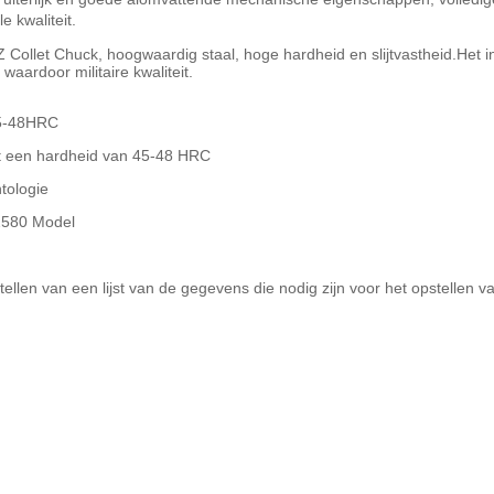
e kwaliteit.
ollet Chuck, hoogwaardig staal, hoge hardheid en slijtvastheid.Het in
aardoor militaire kwaliteit.
 45-48HRC
et een hardheid van 45-48 HRC
tologie
Z2580 Model
llen van een lijst van de gegevens die nodig zijn voor het opstellen v