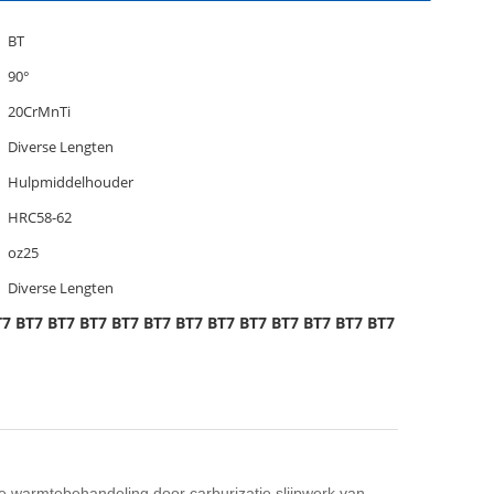
BT
90°
20CrMnTi
Diverse Lengten
Hulpmiddelhouder
HRC58-62
oz25
Diverse Lengten
T7 BT7 BT7 BT7 BT7 BT7 BT7 BT7 BT7 BT7 BT7 BT7 BT7 BT7
 warmtebehandeling door carburizatie,slijpwerk van