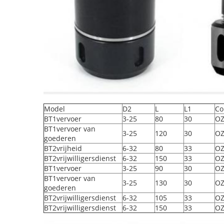
Model
D2
L
L1
Co
BT1vervoer
3-25
80
30
OZ
BT1vervoer van
3-25
120
30
OZ
goederen
BT2vrijheid
6-32
80
33
OZ
BT2vrijwilligersdienst
6-32
150
33
OZ
BT1vervoer
3-25
90
30
OZ
BT1vervoer van
3-25
130
30
OZ
goederen
BT2vrijwilligersdienst
6-32
105
33
OZ
BT2vrijwilligersdienst
6-32
150
33
OZ