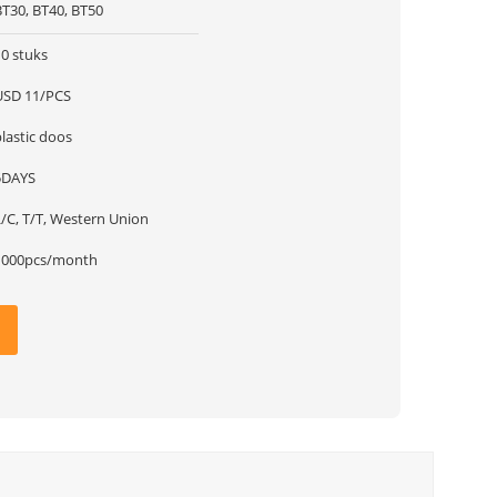
BT30, BT40, BT50
10 stuks
USD 11/PCS
lastic doos
5DAYS
L/C, T/T, Western Union
1000pcs/month