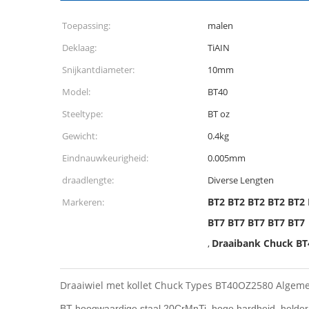
Toepassing:
malen
Deklaag:
TiAIN
Snijkantdiameter:
10mm
Model:
BT40
Steeltype:
BT oz
Gewicht:
0.4kg
Eindnauwkeurigheid:
0.005mm
draadlengte:
Diverse Lengten
BT2 BT2 BT2 BT2 BT2 
Markeren:
BT7 BT7 BT7 BT7 BT7
Draaibank Chuck BT
,
Draaiwiel met kollet Chuck Types BT40OZ2580 Algeme
BT hoogwaardige staal 20CrMnTi, hoge hardheid, helder 