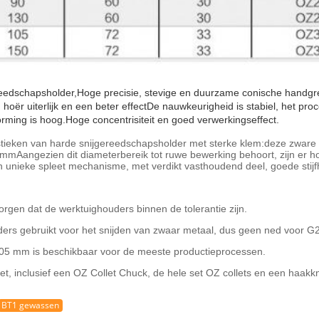
eedschapsholder,Hoge precisie, stevige en duurzame conische handgr
r uiterlijk en een beter effectDe nauwkeurigheid is stabiel, het proc
orming is hoog.Hoge concentrisiteit en goed verwerkingseffect.
ieken van harde snijgereedschapsholder met sterke klem:deze zware s
mAangezien dit diameterbereik tot ruwe bewerking behoort, zijn er ho
en unieke spleet mechanisme, met verdikt vasthoudend deel, goede st
rgen dat de werktuighouders binnen de tolerantie zijn.
s gebruikt voor het snijden van zwaar metaal, dus geen ned voor 
005 mm is beschikbaar voor de meeste productieprocessen.
set, inclusief een OZ Collet Chuck, de hele set OZ collets en een haakk
BT1 gewassen