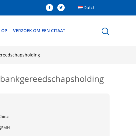
Dutch
 OP
VERZOEK OM EEN CITAAT
ereedschapsholding
ibankgereedschapsholding
China
QFMH