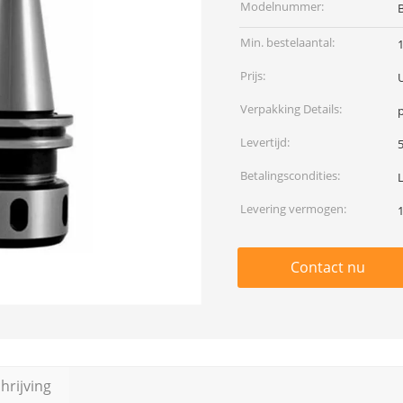
Modelnummer:
Min. bestelaantal:
Prijs:
Verpakking Details:
p
Levertijd:
Betalingscondities:
Levering vermogen:
Contact nu
rijving