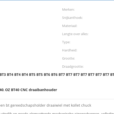
Merken:
Snijkanthoek:
Materiaal:
Lengte over alles:
Type:
Hardheid:
Grootte:
Draadgrootte:
BT3 BT4 BT4 BT4 BT5 BT5 BT6 BT6 BT7 BT7 BT7 BT7 BT7 BT7 BT7 B
40
OZ BT40 CNC draaibanhouder
,
en bt gereedschapsholder draaiwiel met kollet chuck
uiterlijk en goede alomvattende mechanische eigenschappen, volledige