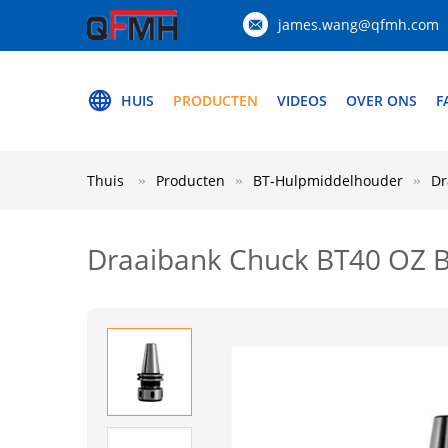
james.wang@qfmh.com
HUIS
PRODUCTEN
VIDEOS
OVER ONS
F
Thuis
Producten
BT-Hulpmiddelhouder
Dr
Draaibank Chuck BT40 OZ 