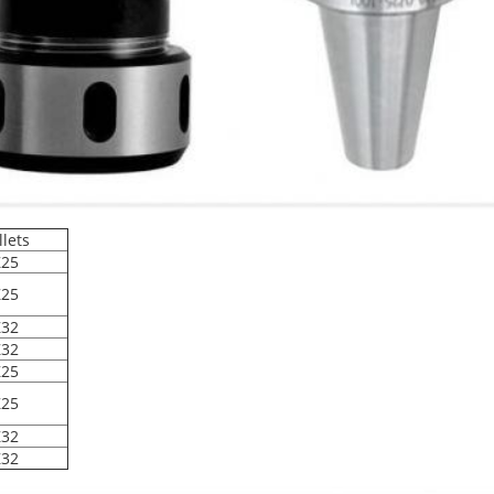
llets
25
25
32
32
25
25
32
32