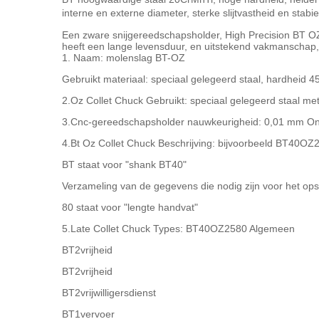
interne en externe diameter, sterke slijtvastheid en stabiel
Een zware snijgereedschapsholder, High Precision BT OZ C
heeft een lange levensduur, en uitstekend vakmanschap, w
1. Naam: molenslag BT-OZ
Gebruikt materiaal: speciaal gelegeerd staal, hardheid
2.Oz Collet Chuck Gebruikt: speciaal gelegeerd staal m
3.Cnc-gereedschapsholder nauwkeurigheid: 0,01 mm On
4.Bt Oz Collet Chuck Beschrijving: bijvoorbeeld BT40O
BT staat voor "shank BT40"
Verzameling van de gegevens die nodig zijn voor het opste
80 staat voor "lengte handvat"
5.Late Collet Chuck Types: BT40OZ2580 Algemeen
BT2vrijheid
BT2vrijheid
BT2vrijwilligersdienst
BT1vervoer