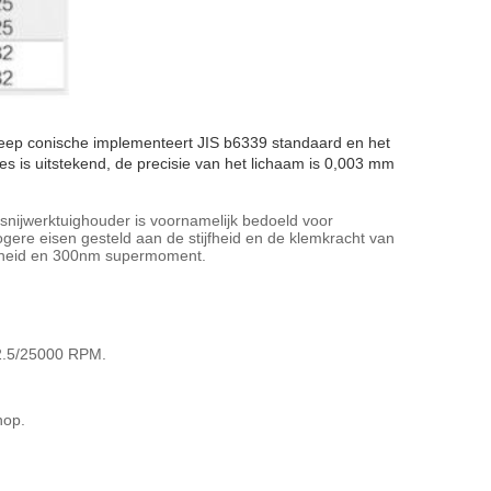
eep conische implementeert JIS b6339 standaard en het
es is uitstekend, de precisie van het lichaam is 0,003 mm
nijwerktuighouder is voornamelijk bedoeld voor
gere eisen gesteld aan de stijfheid en de klemkracht van
ijfheid en 300nm supermoment.
G2.5/25000 RPM.
nop.