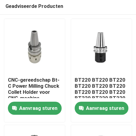
Geadviseerde Producten
CNC-gereedschap Bt-
BT220 BT220 BT220
C Power Milling Chuck
BT220 BT220 BT220
Collet Holder voor
BT220 BT220 BT220
Huis
CNC-machine
BT220 BT220 BT220
BT220 BT220 BT220
Aanvraag sturen
Aanvraag sturen
BT220 BT220 BT220
Producten
BT220 BT220 BT220
BT220 BT220 BT220
Videos