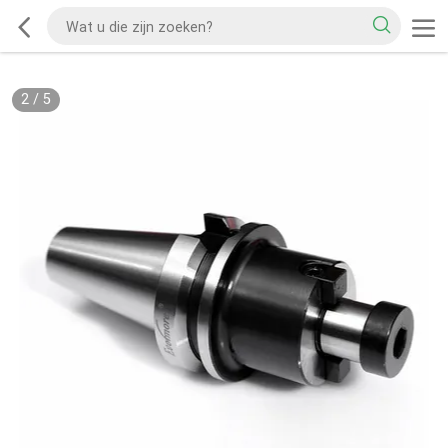
2
/
5