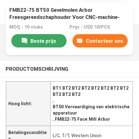
FMB22-75 BT50 Gevelmolen Arbor
Freesgereedschaphouder Voor CNC-machine-
snijdmachine
MOQ：10 stuks
Prijs：USD 10/PCS
Beste prijs
Contacteer ons
PRODUCTOMSCHRIJVING
BT1 BT2 BT2 BT2 BT2 BT2 BT2 BT2
BT2 BT2 BT2
,
Hoog licht:
BT50 Vervaardiging van elektrische
apparatuur
,
FMB22-75 Face Mill Arbor
Betalingsconditie
L/C, T/T, Western Union
s