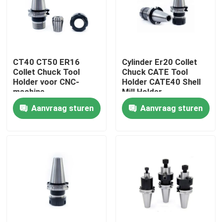
Over ons
Fabrieksreis
CT40 CT50 ER16
Cylinder Er20 Collet
Collet Chuck Tool
Chuck CATE Tool
Holder voor CNC-
Holder CATE40 Shell
Kwaliteitscontrole
machine
Mill Holder
Aanvraag sturen
Aanvraag sturen
Neem contact met ons op
Verzoek om een Citaat
BT-Hulpmiddelhouder
SK-Hulpmiddelhouder