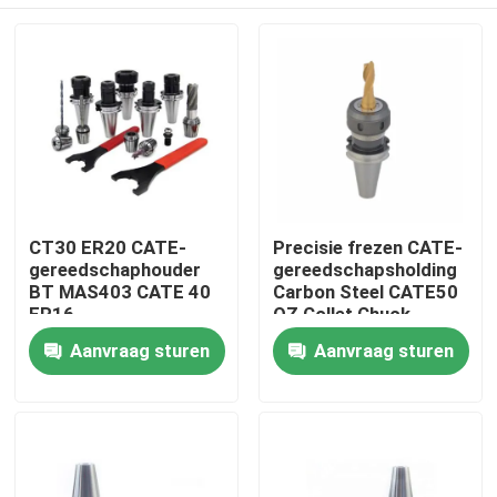
CT30 ER20 CATE-
Precisie frezen CATE-
gereedschaphouder
gereedschapsholding
BT MAS403 CATE 40
Carbon Steel CATE50
ER16
OZ Collet Chuck
Gereedschaphouder
Huis
Aanvraag sturen
Aanvraag sturen
Producten
Videos