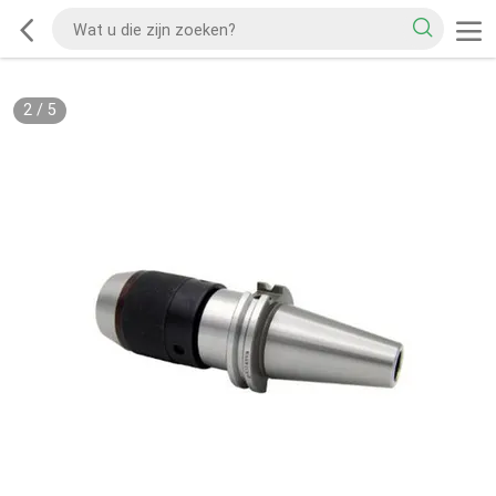
2
/
5