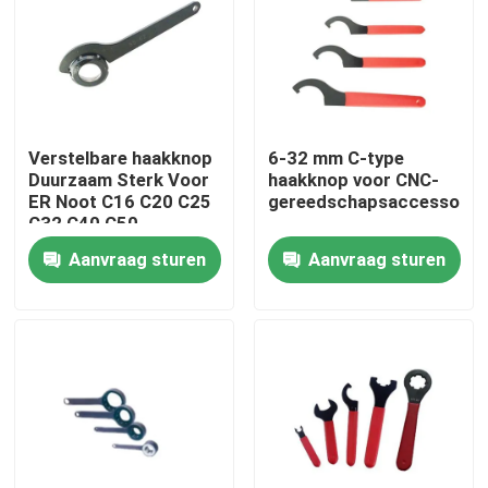
Over ons
Fabrieksreis
Verstelbare haakknop
6-32 mm C-type
Duurzaam Sterk Voor
haakknop voor CNC-
Kwaliteitscontrole
ER Noot C16 C20 C25
gereedschapsaccessoire
C32 C40 C50
Aanvraag sturen
Aanvraag sturen
Neem contact met ons op
Verzoek om een Citaat
BT-Hulpmiddelhouder
SK-Hulpmiddelhouder