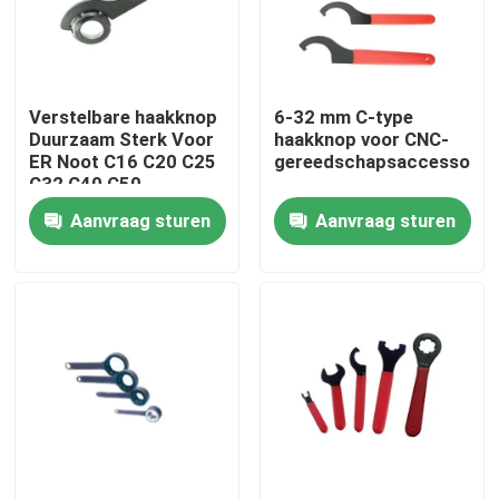
Over ons
Verstelbare haakknop
6-32 mm C-type
Fabrieksreis
Duurzaam Sterk Voor
haakknop voor CNC-
ER Noot C16 C20 C25
gereedschapsaccessoire
C32 C40 C50
Kwaliteitscontrole
Aanvraag sturen
Aanvraag sturen
Neem contact met ons op
Verzoek om een Citaat
BT-Hulpmiddelhouder
SK-Hulpmiddelhouder