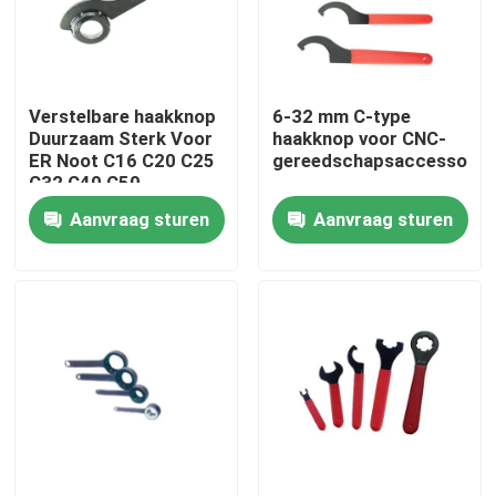
Over ons
Verstelbare haakknop
6-32 mm C-type
Fabrieksreis
Duurzaam Sterk Voor
haakknop voor CNC-
ER Noot C16 C20 C25
gereedschapsaccessoire
C32 C40 C50
Kwaliteitscontrole
Aanvraag sturen
Aanvraag sturen
Neem contact met ons op
Verzoek om een Citaat
BT-Hulpmiddelhouder
SK-Hulpmiddelhouder