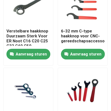
Over ons
Fabrieksreis
Verstelbare haakknop
6-32 mm C-type
Duurzaam Sterk Voor
haakknop voor CNC-
ER Noot C16 C20 C25
gereedschapsaccessoire
Kwaliteitscontrole
C32 C40 C50
Aanvraag sturen
Aanvraag sturen
Neem contact met ons op
Verzoek om een Citaat
BT-Hulpmiddelhouder
SK-Hulpmiddelhouder