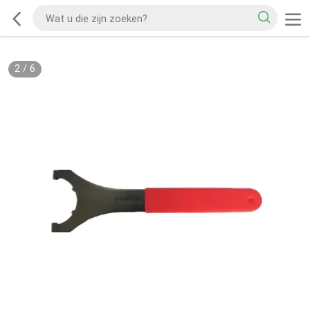
2
/
6