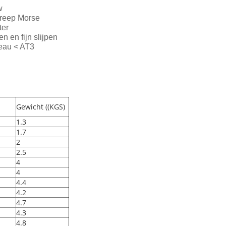
w
greep Morse
ter
n en fijn slijpen
veau < AT3
Gewicht ((KGS)
1.3
1.7
2
2.5
4
4
4.4
4.2
4.7
4.3
4.8