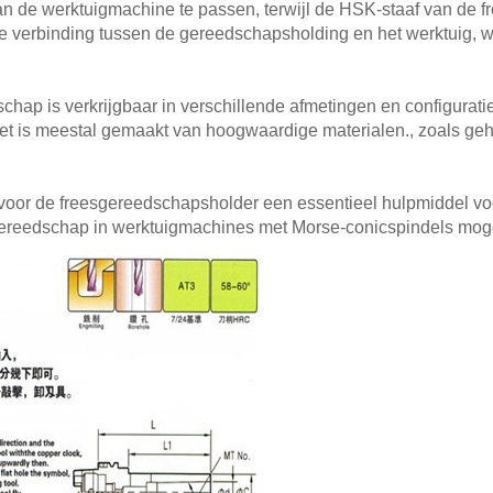
n de werktuigmachine te passen, terwijl de HSK-staaf van de f
ge verbinding tussen de gereedschapsholding en het werktuig, 
ap is verkrijgbaar in verschillende afmetingen en configuratie
t is meestal gemaakt van hoogwaardige materialen., zoals geh
voor de freesgereedschapsholder een essentieel hulpmiddel v
reedschap in werktuigmachines met Morse-conicspindels mogel