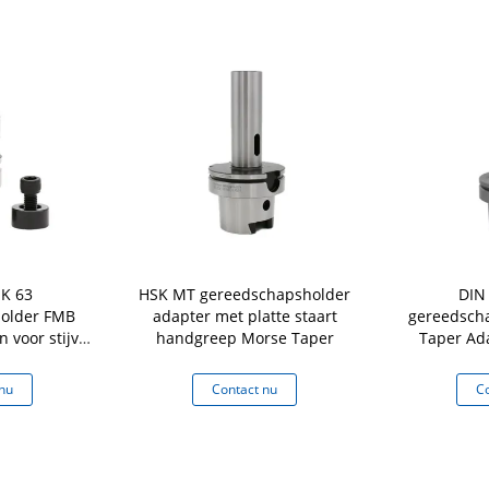
K 63
HSK MT gereedschapsholder
DIN
older FMB
adapter met platte staart
gereedsch
 voor stijve
handgreep Morse Taper
Taper Ad
ing
gereed
nu
Contact nu
Co