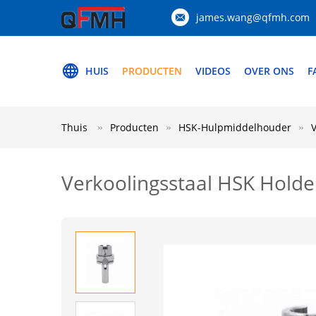
james.wang@qfmh.com
HUIS
PRODUCTEN
VIDEOS
OVER ONS
F
Thuis
Producten
HSK-Hulpmiddelhouder
Verkoolingsstaal HSK Holde