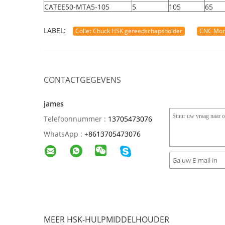
CATEE50-MTA5-105
5
105
65
LABEL:
Collet Chuck HSK gereedschapsholder
CNC Mor
CONTACTGEGEVENS
james
Telefoonnummer :
13705473076
WhatsApp :
+
8613705473076
MEER HSK-HULPMIDDELHOUDER