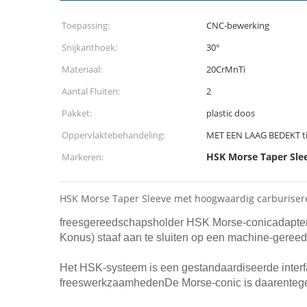
Toepassing:
CNC-bewerking
Snijkanthoek:
30°
Materiaal:
20CrMnTi
Aantal Fluiten:
2
Pakket:
plastic doos
Oppervlaktebehandeling:
MET EEN LAAG BEDEKT t
HSK Morse Taper Sle
Markeren:
HSK Morse Taper Sleeve met hoogwaardig carburisere
freesgereedschapsholder HSK Morse-conicadapter 
Konus) staaf aan te sluiten op een machine-geree
Het HSK-systeem is een gestandaardiseerde interf
freeswerkzaamhedenDe Morse-conic is daarentegen