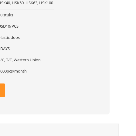
HSK40, HSK50, HSK63, HSK100
10 stuks
USD10/PCS
lastic doos
5DAYS
L/C, T/T, Western Union
1000pcs/month