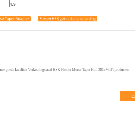
4.9
se Taper Adapter
Fresen HSK gereedschapsholding
C