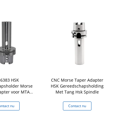
 6383 HSK
CNC Morse Taper Adapter
CNC Hout
apsholder Morse
HSK Gereedschapsholding
Gereedschap
apter voor MTA
Met Tang Hsk Spindle
Face Mill Ar
schapsholder
ntact nu
Contact nu
Co