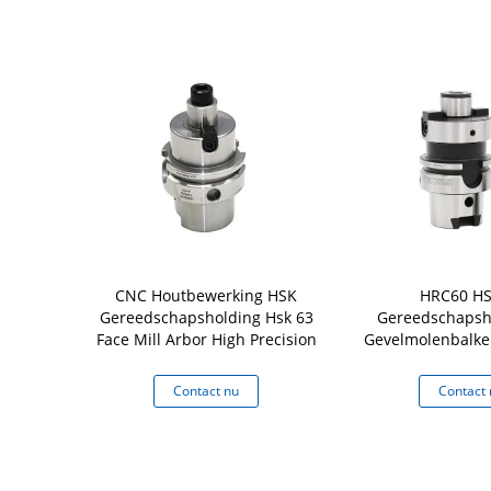
er Adapter
CNC Houtbewerking HSK
HRC60 HS
apsholding
Gereedschapsholding Hsk 63
Gereedschapsh
k Spindle
Face Mill Arbor High Precision
Gevelmolenbalken
aansluit
 nu
Contact nu
Contact 