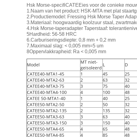
Hsk Morse-specifiCATEEies voor de conieke mou
1.Naam van het product: HSK-MTA met plat staart
2.Productiemodel: Fressing Hsk Morse Taper Adap
3.Materiaal: hoogwaardig koolzuur staal, zwartmake
4.Hsk Morse-taperadapter Taperstaaf: tolerantieni
5Hardheid: 56-58 HRC
6.Carburiseringsdiepte: 0,8 mm + 0,2 mm
7.Maximaal slag: < 0,005 mm=5 um
8Oppervlakkrapheid: Ra < 0,005 mm
MT niet-
Model
L
D
geïsoleerd
CATEE40-MTA1-45
1
45
25
CATEE40-MTA2-63
2
63
32
CATEE40-MTA3-75
3
75
40
CATEE40-MTA4-100
4
100
48
CATEE 50-MTA1-40
1
40
25
CATEE50-MTA2-50
2
50
32
CATEE50-MTA2-135
2
135
32
CATEE50-MTA3-63
3
63
40
CATEE50-MTA3-150
3
150
40
CATEE50-MTA4-65
4
65
48
CATEE50-MTA4-85
4
85
48