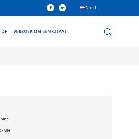
Dutch
 OP
VERZOEK OM EEN CITAAT
China
QFMH